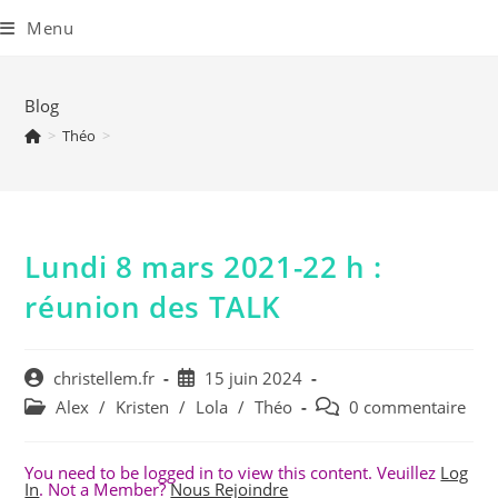
Skip
to
Menu
content
Blog
>
Théo
>
Lundi 8 mars 2021-22 h :
réunion des TALK
Auteur/autrice
Publication
christellem.fr
15 juin 2024
de
publiée :
Post
Commentaires
Alex
/
Kristen
/
Lola
/
Théo
0 commentaire
la
category:
de
publication :
la
You need to be logged in to view this content. Veuillez
Log
publication :
In
. Not a Member?
Nous Rejoindre