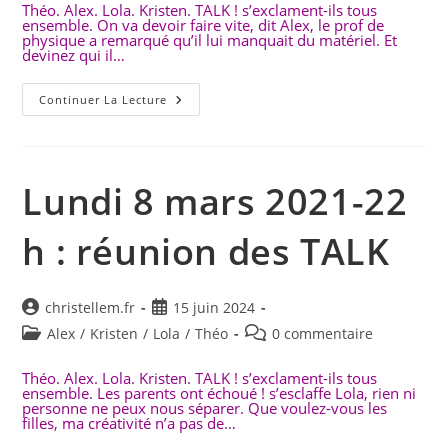
publication :
la
Théo. Alex. Lola. Kristen. TALK ! s’exclament-ils tous
ensemble. On va devoir faire vite, dit Alex, le prof de
publication :
physique a remarqué qu’il lui manquait du matériel. Et
devinez qui il…
Mercredi
Continuer La Lecture
10
Mars-
22
H :
Plan
D’évasion.
Lundi 8 mars 2021-22
h : réunion des TALK
Auteur/autrice
Publication
christellem.fr
15 juin 2024
de
publiée :
Post
Commentaires
Alex
/
Kristen
/
Lola
/
Théo
0 commentaire
la
category:
de
publication :
la
Théo. Alex. Lola. Kristen. TALK ! s’exclament-ils tous
ensemble. Les parents ont échoué ! s’esclaffe Lola, rien ni
publication :
personne ne peux nous séparer. Que voulez-vous les
filles, ma créativité n’a pas de…