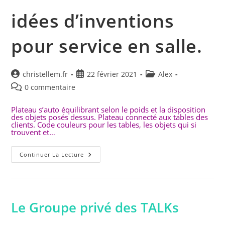
Alex.
idées d’inventions
pour service en salle.
Auteur/autrice
Publication
Post
christellem.fr
22 février 2021
Alex
de
publiée :
category:
Commentaires
0 commentaire
la
de
publication :
la
Plateau s’auto équilibrant selon le poids et la disposition
des objets posés dessus. Plateau connecté aux tables des
publication :
clients. Code couleurs pour les tables, les objets qui si
trouvent et…
Idées
Continuer La Lecture
D’inventions
Pour
Service
En
Salle.
Le Groupe privé des TALKs