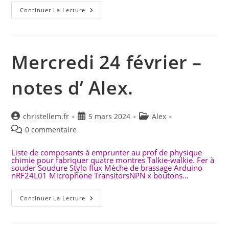
Lundi
Continuer La Lecture
8 Mars
2021-
22
H :
Réunion
Des
Mercredi 24 février –
TALK
notes d’ Alex.
Auteur/autrice
Publication
Post
christellem.fr
5 mars 2024
Alex
de
publiée :
category:
Commentaires
0 commentaire
la
de
publication :
la
Liste de composants à emprunter au prof de physique
chimie pour fabriquer quatre montres Talkie-walkie. Fer à
publication :
souder Soudure Stylo flux Mèche de brassage Arduino
nRF24L01 Microphone TransitorsNPN x boutons…
Mercredi
Continuer La Lecture
24 Février
–
Notes
D’