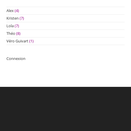
Alex
(4)
Kristen
(7)
Lola
(7)
Théo
(8)
Véro Guivart
(1)
Connexion