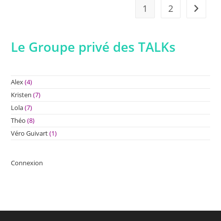
TALK
1
2
Aller à 
Le Groupe privé des TALKs
Alex
(4)
Kristen
(7)
Lola
(7)
Théo
(8)
Véro Guivart
(1)
Connexion