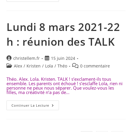
10
Mars-
22
H :
Plan
D’évasion.
Lundi 8 mars 2021-22
h : réunion des TALK
Auteur/autrice
Publication
christellem.fr
15 juin 2024
de
publiée :
Post
Commentaires
Alex
/
Kristen
/
Lola
/
Théo
0 commentaire
la
category:
de
publication :
la
Théo. Alex. Lola. Kristen. TALK ! s’exclament-ils tous
ensemble. Les parents ont échoué ! s’esclaffe Lola, rien ni
publication :
personne ne peux nous séparer. Que voulez-vous les
filles, ma créativité n’a pas de…
Lundi
Continuer La Lecture
8 Mars
2021-
22
H :
Réunion
Des