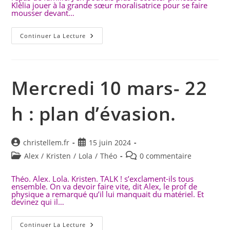
Klélia jouer à la grande sœur moralisatrice pour se faire
mousser devant…
Samedi
Continuer La Lecture
13 Mars
2021-
Journal
De
Kristen.
Mercredi 10 mars- 22
h : plan d’évasion.
Auteur/autrice
Publication
christellem.fr
15 juin 2024
de
publiée :
Post
Commentaires
Alex
/
Kristen
/
Lola
/
Théo
0 commentaire
la
category:
de
publication :
la
Théo. Alex. Lola. Kristen. TALK ! s’exclament-ils tous
ensemble. On va devoir faire vite, dit Alex, le prof de
publication :
physique a remarqué qu’il lui manquait du matériel. Et
devinez qui il…
Mercredi
Continuer La Lecture