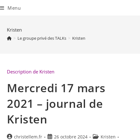
Skip
to
Menu
content
Kristen
>
Le groupe privé des TALKs
>
Kristen
Description de Kristen
Mercredi 17 mars
2021 – journal de
Kristen
Auteur/autrice
Publication
Post
christellem.fr
26 octobre 2024
Kristen