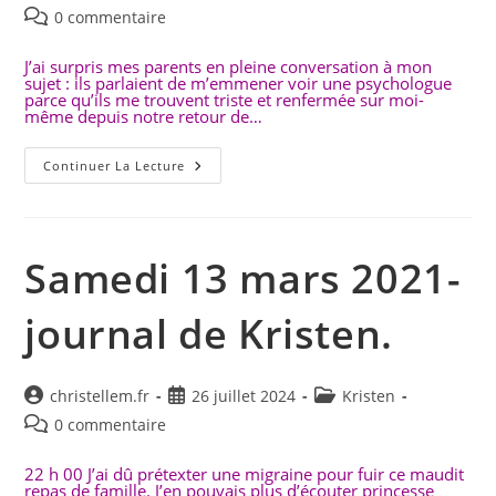
de
publiée :
category:
Commentaires
0 commentaire
la
de
publication :
la
J’ai surpris mes parents en pleine conversation à mon
sujet : ils parlaient de m’emmener voir une psychologue
publication :
parce qu’ils me trouvent triste et renfermée sur moi-
même depuis notre retour de…
Mercredi
Continuer La Lecture
17 Mars
2021
–
Journal
De
Kristen
Samedi 13 mars 2021-
journal de Kristen.
Auteur/autrice
Publication
Post
christellem.fr
26 juillet 2024
Kristen
de
publiée :
category:
Commentaires
0 commentaire
la
de
publication :
la
22 h 00 J’ai dû prétexter une migraine pour fuir ce maudit
repas de famille. J’en pouvais plus d’écouter princesse
publication :