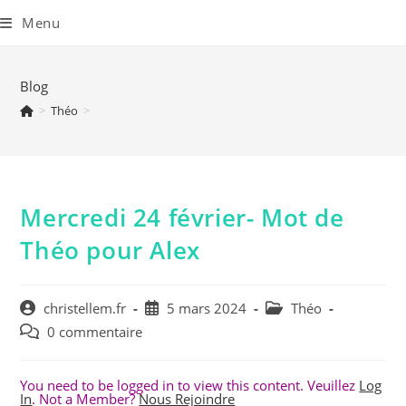
Skip
to
Menu
content
Blog
>
Théo
>
Mercredi 24 février- Mot de
Théo pour Alex
Auteur/autrice
Publication
Post
christellem.fr
5 mars 2024
Théo
de
publiée :
category:
Commentaires
0 commentaire
la
de
publication :
la
You need to be logged in to view this content. Veuillez
Log
publication :
In
. Not a Member?
Nous Rejoindre