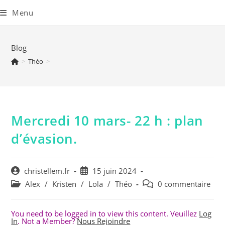
Skip
to
Menu
content
Blog
>
Théo
>
Mercredi 10 mars- 22 h : plan
d’évasion.
Auteur/autrice
Publication
christellem.fr
15 juin 2024
de
publiée :
Post
Commentaires
Alex
/
Kristen
/
Lola
/
Théo
0 commentaire
la
category:
de
publication :
la
You need to be logged in to view this content. Veuillez
Log
publication :
In
. Not a Member?
Nous Rejoindre