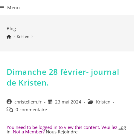
Skip
to
Menu
content
Blog
>
Kristen
>
Dimanche 28 février- journal
de Kristen.
Auteur/autrice
Publication
Post
christellem.fr
23 mai 2024
Kristen
de
publiée :
category:
Commentaires
0 commentaire
la
de
publication :
la
You need to be logged in to view this content. Veuillez
Log
publication :
In
. Not a Member?
Nous Rejoindre