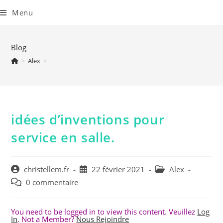
Skip
to
Menu
content
Blog
>
Alex
>
idées d’inventions pour
service en salle.
Auteur/autrice
Publication
Post
christellem.fr
22 février 2021
Alex
de
publiée :
category:
Commentaires
0 commentaire
la
de
publication :
la
You need to be logged in to view this content. Veuillez
Log
publication :
In
. Not a Member?
Nous Rejoindre